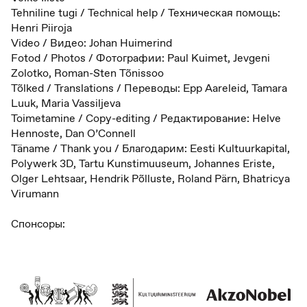
Tehniline tugi / Technical help / Техническая помощь:
Henri Piiroja
Video / Видео: Johan Huimerind
Fotod / Photos / Фотографии: Paul Kuimet, Jevgeni
Zolotko, Roman-Sten Tõnissoo
Tõlked / Translations / Переводы: Epp Aareleid, Tamara
Luuk, Maria Vassiljeva
Toimetamine / Copy-editing / Редактирование: Helve
Hennoste, Dan O’Connell
Täname / Thank you / Благодарим: Eesti Kultuurkapital,
Polywerk 3D, Tartu Kunstimuuseum, Johannes Eriste,
Olger Lehtsaar, Hendrik Põlluste, Roland Pärn, Bhatricya
Virumann
Спонсоры: