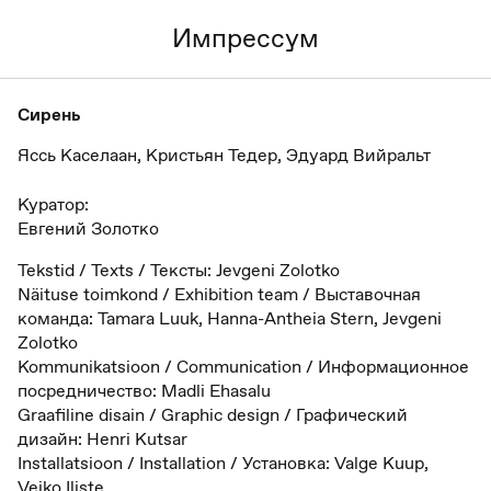
Импрессум
Сирень
Яссь Каселаан, Кристьян Тедер, Эдуард Вийральт
Куратор:
Евгений Золотко
Tekstid / Texts / Тексты: Jevgeni Zolotko
Näituse toimkond / Exhibition team / Выставочная
команда: Tamara Luuk, Hanna-Antheia Stern, Jevgeni
Zolotko
Kommunikatsioon / Communication / Информационное
посредничество: Madli Ehasalu
Graafiline disain / Graphic design / Графический
дизайн: Henri Kutsar
Installatsioon / Installation / Установка: Valge Kuup,
Veiko Iliste