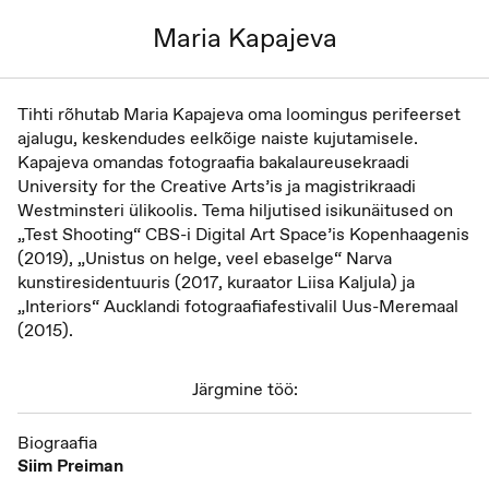
Maria Kapajeva
Tihti rõhutab Maria Kapajeva oma loomingus perifeerset
ajalugu, keskendudes eelkõige naiste kujutamisele.
Kapajeva omandas fotograafia bakalaureusekraadi
University for the Creative Arts’is ja magistrikraadi
Westminsteri ülikoolis. Tema hiljutised isikunäitused on
„Test Shooting“ CBS-i Digital Art Space’is Kopenhaagenis
(2019), „Unistus on helge, veel ebaselge“ Narva
kunstiresidentuuris (2017, kuraator Liisa Kaljula) ja
„Interiors“ Aucklandi fotograafiafestivalil Uus-Meremaal
(2015).
Järgmine töö:
Biograafia
Siim Preiman