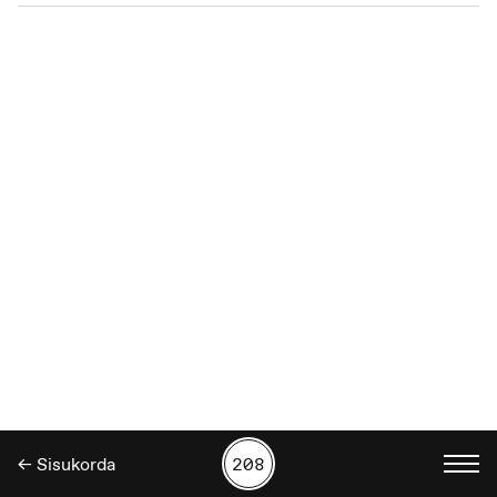
← Sisukorda
208