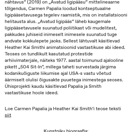
nähtavus“ (2019) on „Avatud ligipääsu“ mittelineaarne
tõlgendus, Carmen Papalia loodud kontseptuaalne
ligipääsetavusega tegelev raamistik, mis on installatsiooni
helitausta alus. „Avatud ligipääs“ läheb kaugemale
ligipääsetavusele suunatud poliitikast või mudelitest,
pakkudes juhiseid inimeselt inimesele suunatud tuge
andvate kokkulepete jaoks. Sellest lähtuvalt käsitlevad
Heather Kai Smithi animatsioonid vastastikuse abi ideed.
Teoses on tundlikult kasutatud protestide
arhiivimaterjale, näiteks 1977. aastal toimunud ajalooline
pikett „504 Sit-In“, millega taheti survestada järgima
kodanikuõiguste liikumise ajal USA-s vastu võetud
äärmiselt olulisi õigusakte puuetega inimestega seoses.
Ühisprojekti kaudu käsitlevad Papalia ja Smith
vastastikuse hoole ideed.
Loe Carmen Papalia ja Heather Kai Smith’i teose teksti
siit
Kunstniku biograafia: